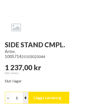
SIDE STAND CMPL.
Artnr.
1005714
25103023044
1 237,00 kr
Inkl. moms
Slut i lager
-
+
Lägg i varukorg