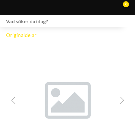
0
WEBSHOP
Originaldelar
FORDON I LAGER
SPRÄNGSKISSER
VERKSTAD
VÅRA BRANDS
KONTAKT