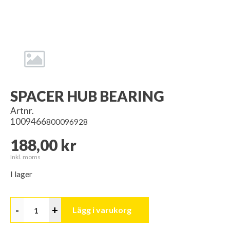
SPACER HUB BEARING
Artnr.
1009466
800096928
188,00 kr
Inkl. moms
I lager
-
+
Lägg i varukorg