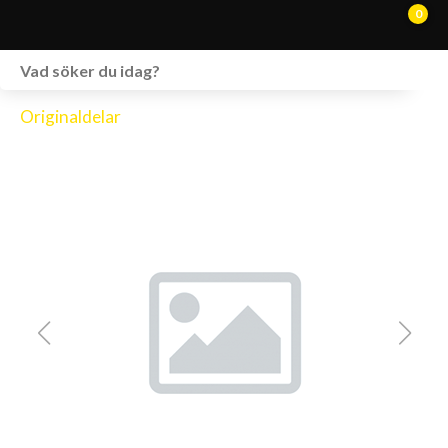
0
WEBSHOP
Originaldelar
FORDON I LAGER
SPRÄNGSKISSER
VERKSTAD
VÅRA BRANDS
KONTAKT