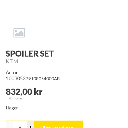
SPOILER SET
KTM
Artnr.
1003052
79108054000AB
832,00 kr
Inkl. moms
I lager
-
+
Lägg i varukorg