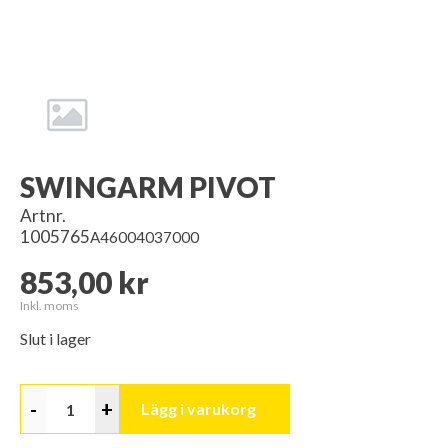
SWINGARM PIVOT
Artnr.
1005765
A46004037000
853,00 kr
Inkl. moms
Slut i lager
-
+
Lägg i varukorg