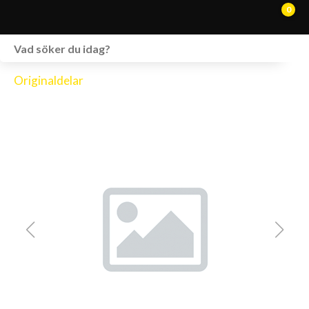
0
WEBSHOP
Originaldelar
FORDON I LAGER
SPRÄNGSKISSER
VERKSTAD
VÅRA BRANDS
KONTAKT