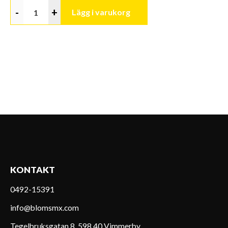
-
+
Lägg i varukorg
KONTAKT
0492-15391
info@blomsmx.com
Tegelbruksgatan 8, 598 40 Vimmerby