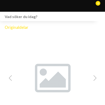
0
WEBSHOP
Originaldelar
FORDON I LAGER
SPRÄNGSKISSER
VERKSTAD
VÅRA BRANDS
KONTAKT