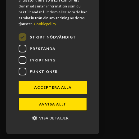
12:00-13:00
analyspartners som kan kombinera
den med annan information som du
har tillhandahållit dem eller som de har
samlat in från din användning av deras
tjänster.
Cookiepolicy
STRIKT NÖDVÄNDIGT
PRESTANDA
INRIKTNING
FUNKTIONER
BLOMS MX RACING 2026. ALL RIGHTS RESERVED.
ACCEPTERA ALLA
POWERED BY EMPORI CMS
AVVISA ALLT
VISA DETALJER