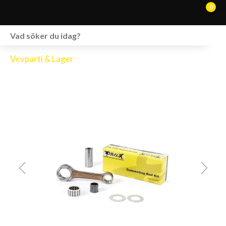
0
WEBSHOP
Vevparti & Lager
FORDON I LAGER
SPRÄNGSKISSER
VERKSTAD
VÅRA BRANDS
KONTAKT