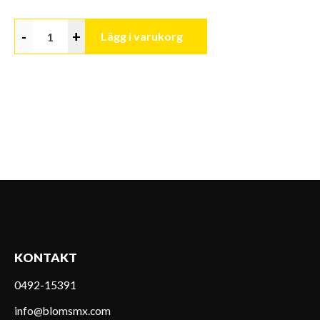
-
+
Lägg i varukorg
KONTAKT
0492-15391
info@blomsmx.com