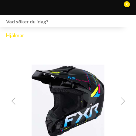
0
WEBSHOP
Hjälmar
FORDON I LAGER
SPRÄNGSKISSER
VERKSTAD
VÅRA BRANDS
KONTAKT