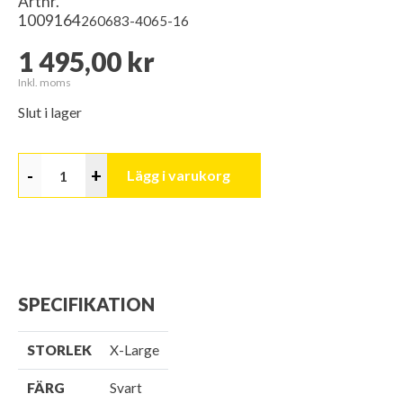
Artnr.
1009164
260683-4065-16
1 495,00 kr
Inkl. moms
Slut i lager
-
+
Lägg i varukorg
SPECIFIKATION
STORLEK
X-Large
FÄRG
Svart