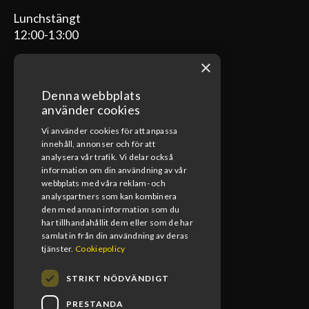
Lunchstängt
12:00-13:00
×
Denna webbplats
ÖPPETTIDER VERKSTAD
använder cookies
Vi använder cookies för att anpassa
Måndag-Fredag
innehåll, annonser och för att
08:00-17:00
analysera vår trafik. Vi delar också
information om din användning av vår
Lunchstängt
webbplats med våra reklam- och
12:00-13:00
analyspartners som kan kombinera
den med annan information som du
har tillhandahållit dem eller som de har
samlat in från din användning av deras
tjänster.
Cookiepolicy
STRIKT NÖDVÄNDIGT
PRESTANDA