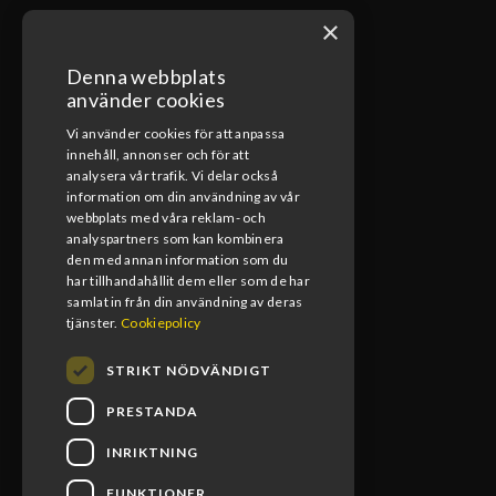
×
Denna webbplats
ÖPPETTIDER VERKSTAD
använder cookies
Vi använder cookies för att anpassa
Måndag-Fredag
innehåll, annonser och för att
08:00-17:00
analysera vår trafik. Vi delar också
information om din användning av vår
Lunchstängt
webbplats med våra reklam- och
12:00-13:00
analyspartners som kan kombinera
den med annan information som du
har tillhandahållit dem eller som de har
samlat in från din användning av deras
tjänster.
Cookiepolicy
STRIKT NÖDVÄNDIGT
PRESTANDA
INRIKTNING
FUNKTIONER