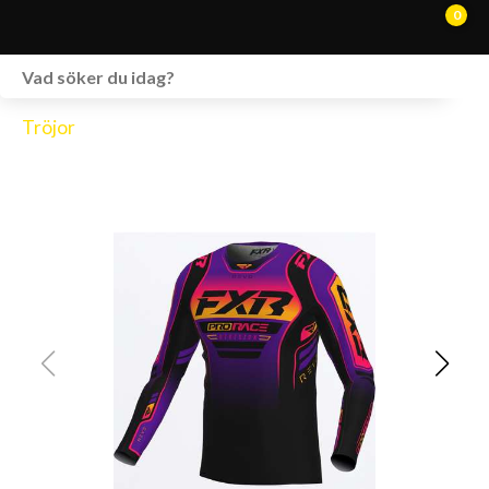
0
WEBSHOP
Tröjor
FORDON I LAGER
SPRÄNGSKISSER
VERKSTAD
VÅRA BRANDS
KONTAKT