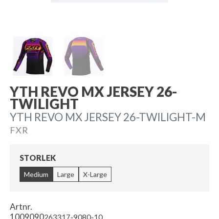
YTH REVO MX JERSEY 26-
TWILIGHT
YTH REVO MX JERSEY 26-TWILIGHT-M
FXR
STORLEK
Medium
Large
X-Large
Artnr.
1009090
263317-9080-10