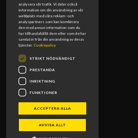
analysera vår trafik. Vi delar också
Måndag-Fredag
information om din användning av vår
08:00-17:00
webbplats med våra reklam- och
analyspartners som kan kombinera
den med annan information som du
Lunchstängt
har tillhandahållit dem eller som de har
12:00-13:00
samlat in från din användning av deras
tjänster.
Cookiepolicy
STRIKT NÖDVÄNDIGT
PRESTANDA
INRIKTNING
FUNKTIONER
ACCEPTERA ALLA
BLOMS MX RACING 2026. ALL RIGHTS RESERVED.
AVVISA ALLT
POWERED BY EMPORI CMS