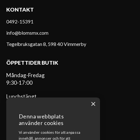
KONTAKT
0492-15391
info@blomsmx.com
Tegelbruksgatan 8, 598 40 Vimmerby
ÖPPETTIDER BUTIK
Måndag-Fredag
9:30-17:00
Lunchstängt
×
12:00-13:00
Denna webbplats
använder cookies
Vi använder cookies för att anpassa
ÖPPETTIDER VERKSTAD
innehåll, annonser och för att