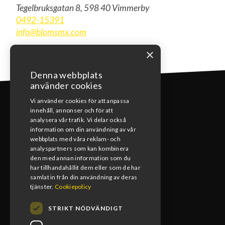
Tegelbruksgatan 8, 598 40 Vimmerby
0492-15391
info@blomsmx.com
×
Denna webbplats
använder cookies
Vi använder cookies för att anpassa
innehåll, annonser och för att
analysera vår trafik. Vi delar också
information om din användning av vår
webbplats med våra reklam- och
KONTAKT
analyspartners som kan kombinera
den med annan information som du
0492-15391
har tillhandahållit dem eller som de har
samlat in från din användning av deras
info@blomsmx.com
tjänster.
Cookiepolicy
Tegelbruksgatan 8, 598 40 Vimmerby
STRIKT NÖDVÄNDIGT