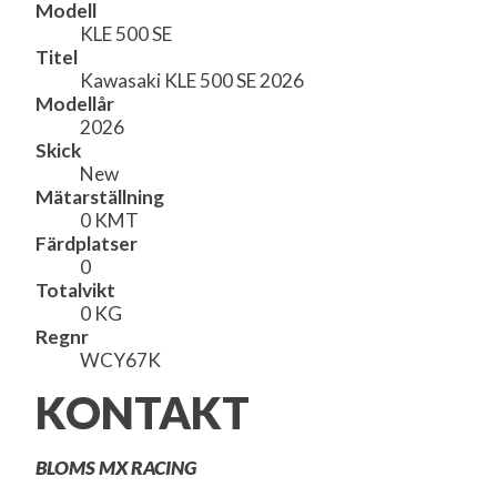
Modell
KLE 500 SE
Titel
Kawasaki KLE 500 SE 2026
Modellår
2026
Skick
New
Mätarställning
0 KMT
Färdplatser
0
Totalvikt
0 KG
Regnr
WCY67K
KONTAKT
BLOMS MX RACING