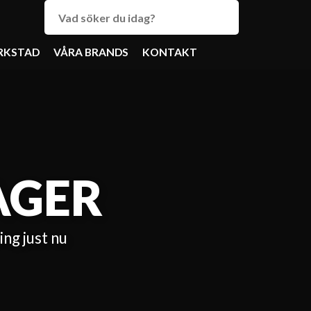
RKSTAD
VÅRA BRANDS
KONTAKT
AGER
ning just nu