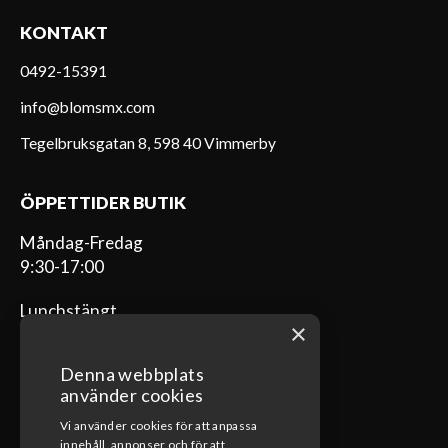
KONTAKT
0492-15391
info@blomsmx.com
Tegelbruksgatan 8, 598 40 Vimmerby
ÖPPETTIDER BUTIK
Måndag-Fredag
9:30-17:00
Lunchstängt
×
12:00-13:00
Denna webbplats
använder cookies
Vi använder cookies för att anpassa
ÖPPETTIDER VERKSTAD
innehåll, annonser och för att