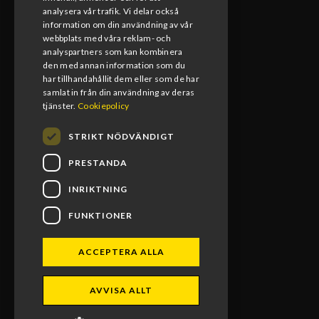
analysera vår trafik. Vi delar också
Måndag-Fredag
information om din användning av vår
08:00-17:00
webbplats med våra reklam- och
analyspartners som kan kombinera
den med annan information som du
Lunchstängt
har tillhandahållit dem eller som de har
12:00-13:00
samlat in från din användning av deras
tjänster.
Cookiepolicy
STRIKT NÖDVÄNDIGT
PRESTANDA
INRIKTNING
FUNKTIONER
ACCEPTERA ALLA
BLOMS MX RACING 2026. ALL RIGHTS RESERVED.
AVVISA ALLT
POWERED BY EMPORI CMS