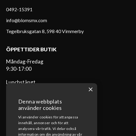
0492-15391
info@blomsmx.com
Tegelbruksgatan 8, 598 40 Vimmerby
ÖPPETTIDER BUTIK
Måndag-Fredag
9:30-17:00
Lunchstängt
×
12:00-13:00
Denna webbplats
använder cookies
Vi använder cookies för att anpassa
ÖPPETTIDER VERKSTAD
innehåll, annonser och för att
analysera vår trafik. Vi delar också
Måndag-Fredag
information om din användning av vår