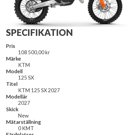
SPECIFIKATION
Pris
108 500,00 kr
Märke
KTM
Modell
125 SX
Titel
KTM 125 SX 2027
Modellår
2027
Skick
New
Mätarställning
0 KMT
Färdplatser