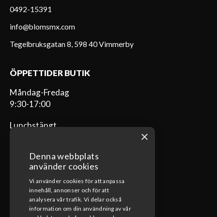
0492-15391
info@blomsmx.com
Tegelbruksgatan 8, 598 40 Vimmerby
ÖPPETTIDER BUTIK
Måndag-Fredag
9:30-17:00
Lunchstängt
×
12:00-13:00
Denna webbplats
använder cookies
Vi använder cookies för att anpassa
ÖPPETTIDER VERKSTAD
innehåll, annonser och för att
analysera vår trafik. Vi delar också
Måndag-Fredag
information om din användning av vår