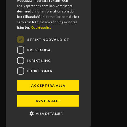
08:00-17:00
webbplats med våra reklam- och
analyspartners som kan kombinera
den med annan information som du
Lunchstängt
har tillhandahållit dem eller som de har
12:00-13:00
samlat in från din användning av deras
tjänster.
Cookiepolicy
STRIKT NÖDVÄNDIGT
PRESTANDA
INRIKTNING
FUNKTIONER
ACCEPTERA ALLA
BLOMS MX RACING 2026. ALL RIGHTS RESERVED.
AVVISA ALLT
POWERED BY EMPORI CMS
VISA DETALJER