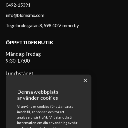
0492-15391
info@blomsmx.com
Tegelbruksgatan 8, 598 40 Vimmerby
ÖPPETTIDER BUTIK
Måndag-Fredag
9:30-17:00
Lunchstängt
×
12:00-13:00
Denna webbplats
använder cookies
Vi använder cookies för att anpassa
ÖPPETTIDER VERKSTAD
innehåll, annonser och för att
analysera vår trafik. Vi delar också
Måndag-Fredag
information om din användning av vår