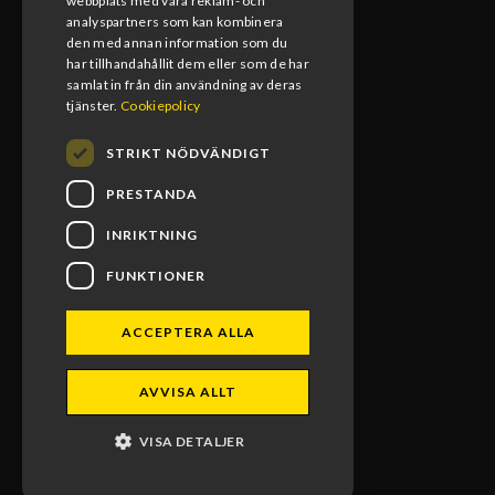
08:00-17:00
webbplats med våra reklam- och
analyspartners som kan kombinera
den med annan information som du
Lunchstängt
har tillhandahållit dem eller som de har
12:00-13:00
samlat in från din användning av deras
tjänster.
Cookiepolicy
STRIKT NÖDVÄNDIGT
PRESTANDA
INRIKTNING
FUNKTIONER
ACCEPTERA ALLA
BLOMS MX RACING 2026. ALL RIGHTS RESERVED.
AVVISA ALLT
POWERED BY EMPORI CMS
VISA DETALJER