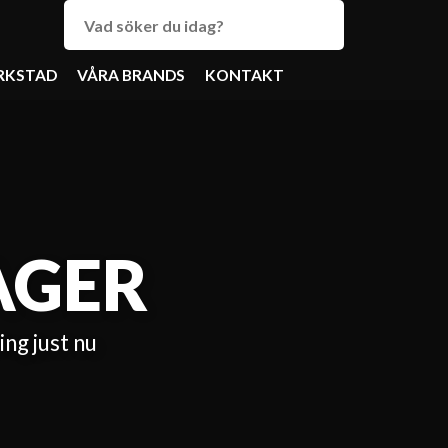
RKSTAD
VÅRA BRANDS
KONTAKT
AGER
ning just nu