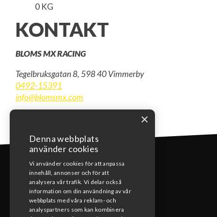
0 KG
KONTAKT
BLOMS MX RACING
Tegelbruksgatan 8, 598 40 Vimmerby
0492-15391
info@blomsmx.com
×
Denna webbplats
använder cookies
Vi använder cookies för att anpassa
innehåll, annonser och för att
analysera vår trafik. Vi delar också
information om din användning av vår
webbplats med våra reklam- och
KONTAKT
analyspartners som kan kombinera