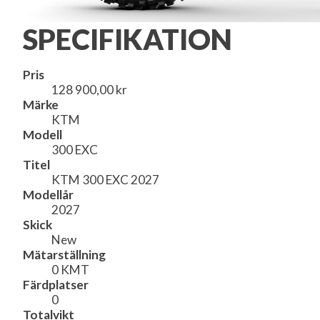
SPECIFIKATION
Pris
128 900,00 kr
Märke
KTM
Modell
300 EXC
Titel
KTM 300 EXC 2027
Modellår
2027
Skick
New
Mätarställning
0 KMT
Färdplatser
0
Totalvikt