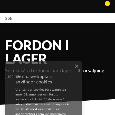
WEBSHOP
FORDON I LAGER
FORDON I
SPRÄNGSKISSER
LAGER
VERKSTAD
×
Se alla våra fordon vi har i lager till försäljning
VÅRA BRANDS
just nu
Denna webbplats
använder cookies
KONTAKT
Vi använder cookies för att anpassa
innehåll, annonser och för att
analysera vår trafik. Vi delar också
information om din användning av vår
webbplats med våra reklam- och
analyspartners som kan kombinera