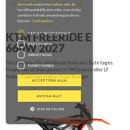
STARTSIDA
FORDON I LAGER
den med annan information som du
har tillhandahållit dem eller som de har
samlat in från din användning av deras
tjänster.
Cookiepolicy
KTM FREERIDE E
STRIKT NÖDVÄNDIGT
660W 2027
PRESTANDA
INRIKTNING
Finns hemma för omgående leverans. Byte tages.
FUNKTIONER
Finans kan ordnas genom KTM Finance eller LF
finans. Frakt kan ordnas inom Sverige.
ACCEPTERA ALLA
AVVISA ALLT
VISA DETALJER