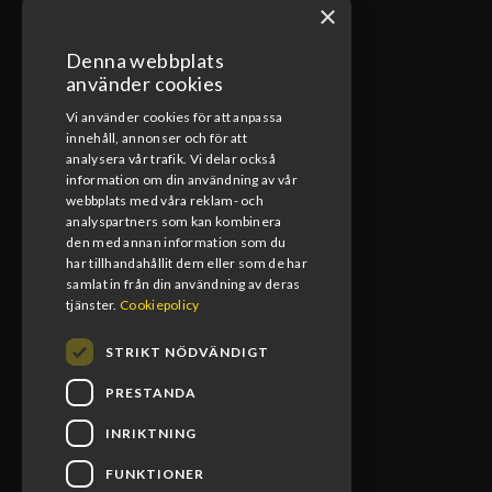
×
Denna webbplats
ÖPPETTIDER VERKSTAD
använder cookies
Vi använder cookies för att anpassa
Måndag-Fredag
innehåll, annonser och för att
08:00-17:00
analysera vår trafik. Vi delar också
information om din användning av vår
Lunchstängt
webbplats med våra reklam- och
12:00-13:00
analyspartners som kan kombinera
den med annan information som du
har tillhandahållit dem eller som de har
samlat in från din användning av deras
tjänster.
Cookiepolicy
STRIKT NÖDVÄNDIGT
PRESTANDA
INRIKTNING
FUNKTIONER