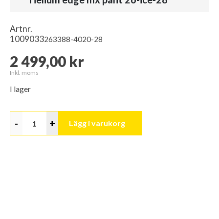
Artnr.
1009033
263388-4020-28
2 499,00 kr
Inkl. moms
I lager
-
+
Lägg i varukorg