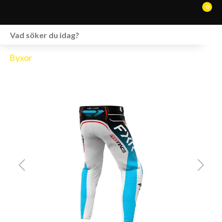
0
WEBSHOP
Byxor
FORDON I LAGER
SPRÄNGSKISSER
VERKSTAD
VÅRA BRANDS
KONTAKT