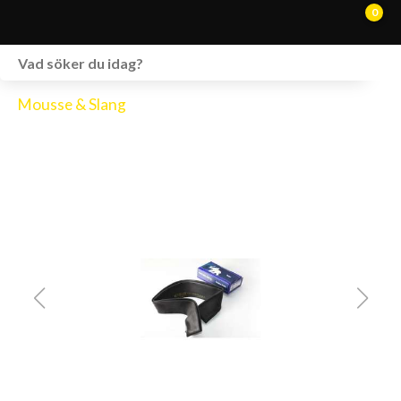
0
WEBSHOP
Mousse & Slang
FORDON I LAGER
SPRÄNGSKISSER
VERKSTAD
VÅRA BRANDS
KONTAKT