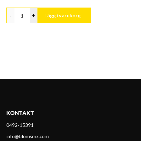
-
+
Lägg i varukorg
KONTAKT
0492-15391
info@blomsmx.com