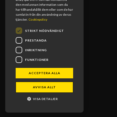
12:00-13:00
den med annan information som du
har tillhandahållit dem eller som de har
samlat in från din användning av deras
tjänster.
Cookiepolicy
STRIKT NÖDVÄNDIGT
PRESTANDA
INRIKTNING
FUNKTIONER
BLOMS MX RACING 2026. ALL RIGHTS RESERVED.
ACCEPTERA ALLA
POWERED BY EMPORI CMS
AVVISA ALLT
VISA DETALJER