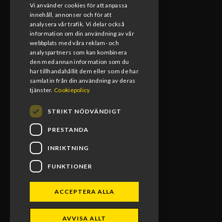
Vi använder cookies för att anpassa
Måndag-Fredag
innehåll, annonser och för att
08:00-17:00
analysera vår trafik. Vi delar också
information om din användning av vår
Lunchstängt
webbplats med våra reklam- och
12:00-13:00
analyspartners som kan kombinera
den med annan information som du
har tillhandahållit dem eller som de har
samlat in från din användning av deras
tjänster.
Cookiepolicy
STRIKT NÖDVÄNDIGT
PRESTANDA
INRIKTNING
FUNKTIONER
BLOMS MX RACING 2026. ALL RIGHTS RESERVED.
ACCEPTERA ALLA
POWERED BY EMPORI CMS
AVVISA ALLT