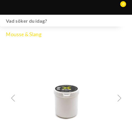
0
WEBSHOP
Mousse & Slang
FORDON I LAGER
SPRÄNGSKISSER
VERKSTAD
VÅRA BRANDS
KONTAKT