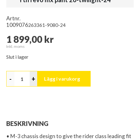
Artnr.
1009076
263361-9080-24
1 899,00 kr
Inkl. moms
Slut i lager
-
+
Lägg i varukorg
BESKRIVNING
• M-3 chassis design to give the rider class leading fit